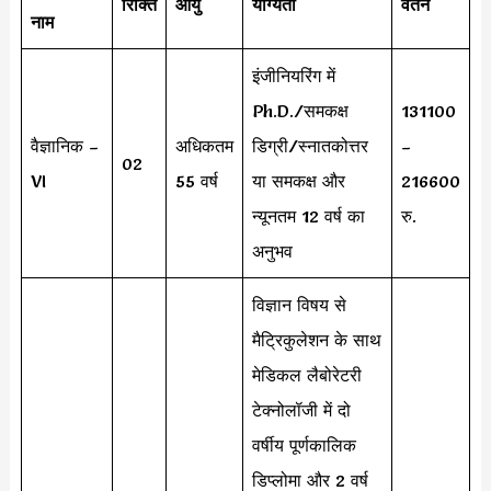
रिक्ति
आयु
योग्यता
वेतन
नाम
इंजीनियरिंग में
Ph.D./समकक्ष
131100
वैज्ञानिक –
अधिकतम
डिग्री/स्नातकोत्तर
–
02
VI
55 वर्ष
या समकक्ष और
216600
न्यूनतम 12 वर्ष का
रु.
अनुभव
विज्ञान विषय से
मैट्रिकुलेशन के साथ
मेडिकल लैबोरेटरी
टेक्नोलॉजी में दो
वर्षीय पूर्णकालिक
डिप्लोमा और 2 वर्ष