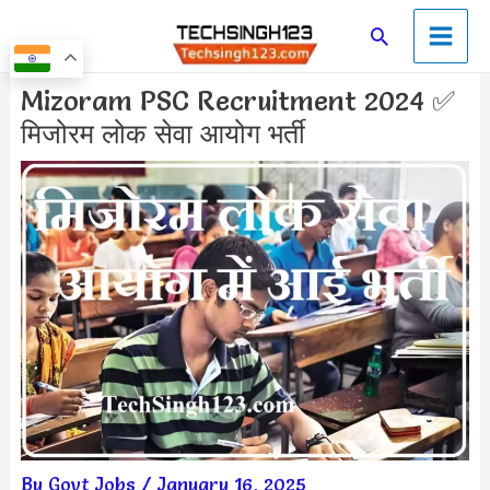
Skip
Main
Search
to
Men
content
Post
Mizoram PSC Recruitment 2024 ✅
navigation
मिजोरम लोक सेवा आयोग भर्ती
By
Govt Jobs
/
January 16, 2025