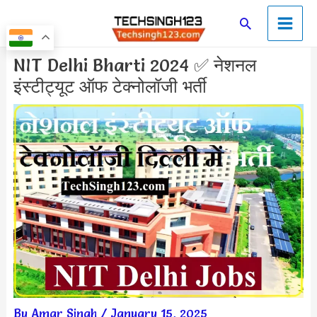
Skip
Main
Search
to
Men
content
Post
NIT Delhi Bharti 2024 ✅ नेशनल
navigation
इंस्टीट्यूट ऑफ टेक्नोलॉजी भर्ती
By
Amar Singh
/
January 15, 2025