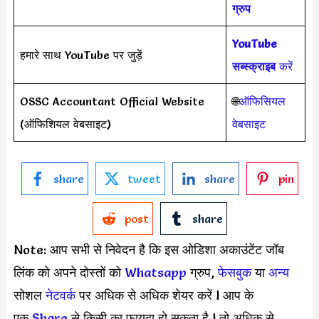
ग्रुप
YouTube
हमारे साथ YouTube पर जुड़ें
सब्स्क्राइब
करें
OSSC Accountant Official Website
🌐
ऑफिसियल
(ऑफिशियल वेबसाइट)
वेबसाइट
share
tweet
share
pin
post
share
Note: आप सभी से निवेदन है कि इस ओडिशा अकाउंटेंट जॉब
लिंक को अपने दोस्तों को
Whatsapp
ग्रुप,
फेसबुक
या
अन्य
सोशल
नेटवर्क
पर अधिक से अधिक शेयर करें l आप के
एक
S
hare
से किसी का फायदा हो सकता है l तो अधिक से