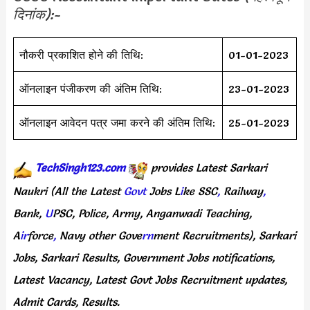
दिनांक):-
नौकरी प्रकाशित होने की तिथि:
01-01-2023
ऑनलाइन पंजीकरण की अंतिम तिथि:
23-01-2023
ऑनलाइन आवेदन पत्र जमा करने की अंतिम तिथि:
25-01-2023
TechSingh123.com
provides
Latest
Sarkari
Naukri
(All
the Latest
Govt
Jobs
L
i
ke
SSC
,
Railway
,
Bank,
U
PSC,
Police,
Army,
Anganwadi
Teaching,
A
ir
force
,
Navy
other
Gove
rn
ment
Recruitments),
Sarkari
Jobs,
Sarkari
Results,
Government
Jobs
notifications,
Latest
Vacancy,
Latest
Govt
Jobs
Recruitment
updates,
Admit
Cards,
Results.