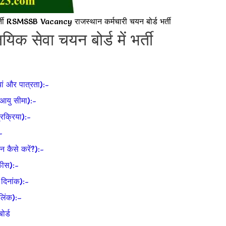
MSSB Vacancy राजस्थान कर्मचारी चयन बोर्ड भर्ती
िक सेवा चयन बोर्ड में भर्ती
 और पात्रता):-
यु सीमा):-
्रिया):-
-
ैसे करें?):-
ीस):-
िनांक):-
िंक):–
ोर्ड