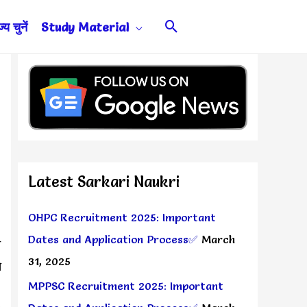
Search
य चुनें
Study Material
Latest Sarkari Naukri
OHPC Recruitment 2025: Important
Dates and Application Process✅
March
न
31, 2025
े
MPPSC Recruitment 2025: Important