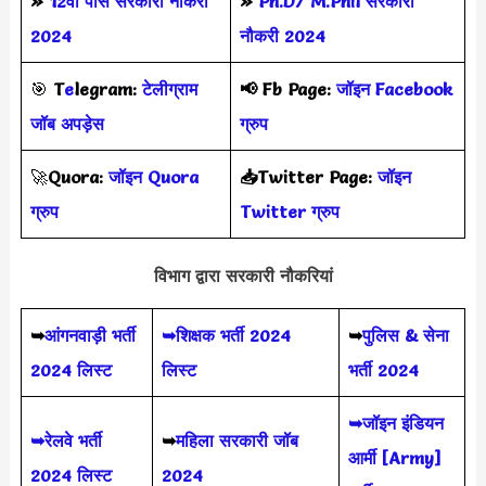
»
12वी पास सरकारी नौकरी
»
Ph.D/ M.Phil सरकारी
2024
नौकरी 2024
🎯
T
e
legram:
टेलीग्राम
📢
Fb Page:
जॉइन Facebook
जॉब अपड़ेस
ग्रुप
🚀
Quora:
जॉइन Quora
📥Twitter Page:
जॉइन
ग्रुप
Twitter ग्रुप
विभाग द्वारा सरकारी नौकरियां
➥
आंगनवाड़ी भर्ती
➥शिक्षक भर्ती 2024
➥
पुलिस & सेना
2024 लिस्ट
लिस्ट
भर्ती 2024
➥जॉइन इंडियन
➥रेलवे भर्ती
➥
महिला सरकारी जॉब
आर्मी [Army]
2024 लिस्ट
2024