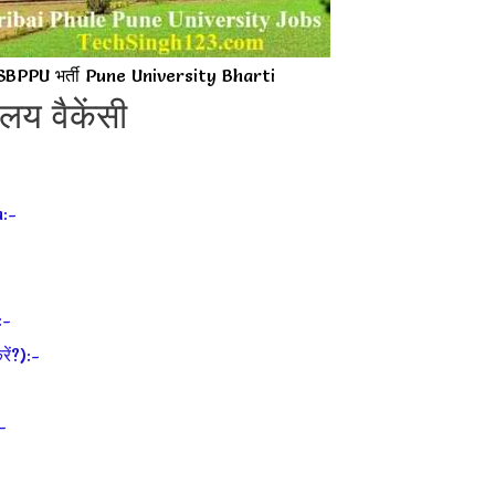
PPU भर्ती Pune University Bharti
ालय वैकेंसी
:-
:-
ं?):-
-