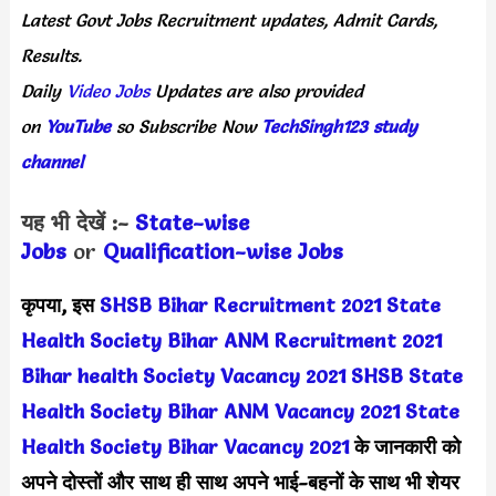
Latest
Govt Jobs Recruitment updates, Admit Cards,
Results.
Daily
Video Jobs
Updates are also provided
on
YouTube
so Subscribe Now
TechSingh123 study
channel
यह भी देखें :-
State-wise
Jobs
or
Quali
fication-wise Jobs
कृपया, इस
SHSB Bihar Recruitment 2021
State
Health Society Bihar ANM Recruitment 2021
Bihar health Society Vacancy 2021
SHSB State
Health Society Bihar ANM Vacancy 2021
State
Health Society Bihar Vacancy 2021
के जानकारी को
अपने दोस्तों और साथ ही साथ अपने भाई-बहनों के साथ भी शेयर