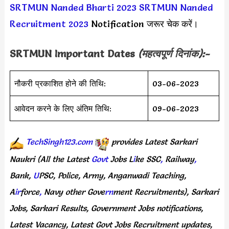
SRTMUN Nanded Bharti 2023
SRTMUN Nanded
Recruitment 2023
Notification जरूर चेक करें।
SRTMUN Important Dates
(महत्वपूर्ण दिनांक):-
नौकरी प्रकाशित होने की तिथि:
03-06-2023
आवेदन करने के लिए अंतिम तिथि:
09-06-2023
TechSingh123.com
provides
Latest
Sarkari
Naukri
(All
the Latest
Govt
Jobs
L
i
ke
SSC
,
Railway
,
Bank,
U
PSC,
Police,
Army,
Anganwadi
Teaching,
A
ir
force
,
Navy
other
Gove
rn
ment
Recruitments),
Sarkari
Jobs,
Sarkari
Results,
Government
Jobs
notifications,
Latest
Vacancy,
Latest
Govt
Jobs
Recruitment
updates,