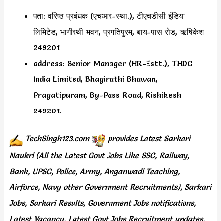
पता: वरिष्ठ प्रबंधक (एचआर-स्था.), टीएचडीसी इंडिया
लिमिटेड, भागीरथी भवन, प्रगतिपुरम, बाय-पास रोड, ऋषिकेश
249201
address: Senior Manager (HR-Estt.), THDC
India Limited, Bhagirathi Bhawan,
Pragatipuram, By-Pass Road, Rishikesh
249201.
TechSingh123.com
provides
Latest Sarkari
Naukri (All the Latest Govt Jobs Like SSC, Railway,
Bank, UPSC, Police, Army, Anganwadi Teaching,
Airforce, Navy other Government Recruitments), Sarkari
Jobs, Sarkari Results, Government Jobs notifications,
Latest Vacancy, Latest Govt Jobs Recruitment updates,