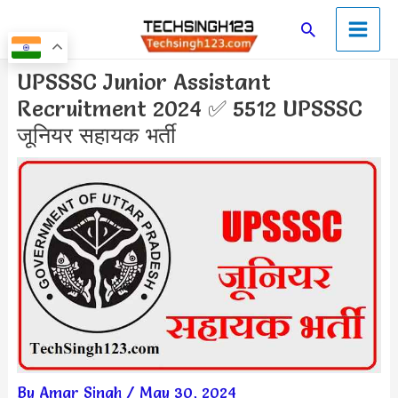
Skip
Main
Search
to
Men
content
Post
UPSSSC Junior Assistant
navigation
Recruitment 2024 ✅ 5512 UPSSSC
जूनियर सहायक भर्ती
By
Amar Singh
/
May 30, 2024