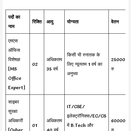
पदों का
रिक्ति
आयु
योग्यता
वेतन
नाम
एमएस
ऑफिस
किसी भी स्नातक के
विशेषज्ञ
अधिकतम
25000
02
लिए न्यूनतम 1 वर्ष का
[MS
35 वर्ष
रु
अनुभव
Office
Expert]
साइबर
IT/CSE/
सुरक्षा
इलेक्ट्रॉनिक्स/EC/CS
अधिकारी
अधिकतम
60000
01
में B
.
Tech और
[Cyber
40 वर्ष
रु