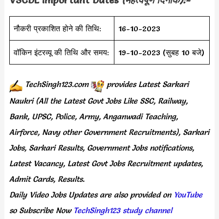
नौकरी प्रकाशित होने की तिथि:
16-10-2023
वॉकिन इंटरव्यू की तिथि और समय:
19-10-2023 (सुबह 10 बजे)
TechSingh123.com
provides
Latest Sarkari
Naukri (All the Latest Govt Jobs Like SSC, Railway,
Bank, UPSC, Police, Army, Anganwadi Teaching,
Airforce, Navy other Government Recruitments), Sarkari
Jobs, Sarkari Results, Government Jobs notifications,
Latest Vacancy, Latest Govt Jobs Recruitment updates,
Admit Cards, Results.
Daily
Video Jobs Updates
are
also
provided on
YouTube
so Subscribe Now
TechSingh123 study channel