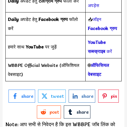
Daily
अपडेट हेतु
टेलीग्राम ग्रुप
फॉलो करें
अपड़ेस
Daily
अपडेट हेतु
Facebook ग्रुप
फॉलो
📥
जॉइन
करें
Facebook ग्रुप
YouTube
हमारे साथ
YouTube
पर जुड़ें
सब्स्क्राइब
करें
WBBPE Official Website (ऑफिशियल
🌐
ऑफिसियल
वेबसाइट)
वेबसाइट
share
tweet
share
pin
post
share
Note: आप सभी से निवेदन है कि इस WBBPE जॉब लिंक को