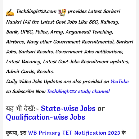
TechSingh123.com
provides
Latest Sarkari
Naukri (All the Latest Govt Jobs Like SSC, Railway,
Bank, UPSC, Police, Army, Anganwadi Teaching,
Airforce, Navy other Government Recruitments), Sarkari
Jobs, Sarkari Results, Government Jobs notifications,
Latest Vacancy, Latest Govt Jobs Recruitment updates,
Admit Cards, Results.
Daily
Video Jobs Updates
are
also
provided on
YouTube
so Subscribe Now
TechSingh123 study channel
यह भी देखें:-
State-wise Jobs
or
Qualification-wise Jobs
कृपया, इस
WB Primary TET Notification 2023
के