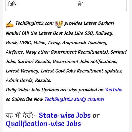
तिथि:
होंगे
TechSingh123.com
provides
Latest Sarkari
Naukri (All the Latest Govt Jobs Like SSC, Railway,
Bank, UPSC, Police, Army, Anganwadi Teaching,
Airforce, Navy other Government Recruitments), Sarkari
Jobs, Sarkari Results, Government Jobs notifications,
Latest Vacancy, Latest Govt Jobs Recruitment updates,
Admit Cards, Results.
Daily
Video Jobs Updates
are
also
provided on
YouTube
so Subscribe Now
TechSingh123 study channel
यह भी देखें:-
State-wise Jobs
or
Qualification-wise Jobs