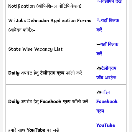
📝
विज्ञापन देखें
Notification (ऑफिशियल नोटिफिकेशन)
Wii Jobs Dehradun Application Forms
📝
यहाँ क्लिक
(आवेदन फॉर्म):-
करें
➥
यहाँ क्लिक
State Wise Vacancy List
करें
📥
टेलीग्राम
Daily
अपडेट हेतु
टेलीग्राम ग्रुप
फॉलो करें
जॉब
अपड़ेस
📥
जॉइन
Daily
अपडेट हेतु
Facebook ग्रुप
फॉलो करें
Facebook
ग्रुप
YouTube
हमारे साथ
YouTube
पर जुड़ें