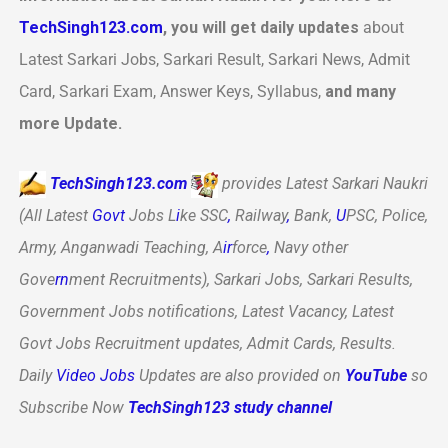
TechSingh123.com
, you will get daily updates
about
Latest Sarkari Jobs, Sarkari Result, Sarkari News, Admit
Card, Sarkari Exam, Answer Keys, Syllabus,
and many
more Update.
TechSingh123.com
provides
Latest
Sarkari
Naukri
(All
Latest
Govt
Jobs
L
i
ke
SSC
,
Railway
,
Bank,
U
PSC,
Police,
Army,
Anganwadi
Teaching,
A
ir
force
,
Navy
other
Gove
rn
ment
Recruitments),
Sarkari
Jobs,
Sarkari
Results,
Government
Jobs
notifications,
Latest
Vacancy,
Latest
Govt
Jobs
Recruitment
updates,
Admit
Cards,
Results.
Daily
Video Jobs
Updates
are
also
provided
on
YouTube
so
Subscribe
Now
TechSingh123 study channel