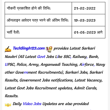
नौकरी प्रकाशित होने की तिथि:
21-02-2022
ऑनलाइन आवेदन पत्र भरने की अंतिम तिथि:
19-03-2023
भर्ती रैली:
01-05-2023 आगे
TechSingh123.com
provides Latest Sarkari
Naukri
(All Latest
Govt
Jobs L
i
ke SSC
,
Railway
,
Bank,
U
PSC, Police, Army, Anganwadi Teaching, A
ir
force
,
Navy
other Gove
rn
ment Recruitments),
Sarkari Jobs, Sarkari
Results, Government Jobs notifications, Latest Vacancy,
Latest
Govt Jobs Recruitment updates, Admit Cards,
Results.
Daily
Video Jobs
Updates are also provided