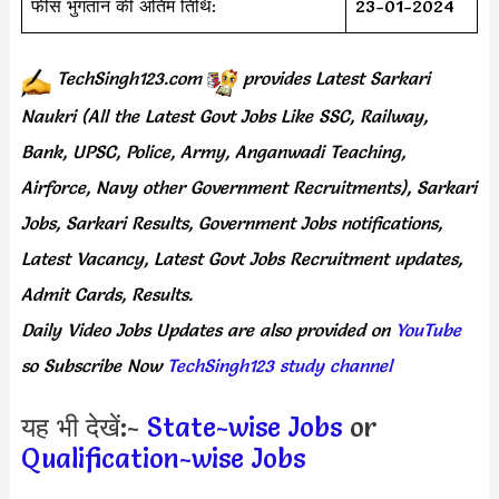
फीस भुगतान की अंतिम तिथि:
23-01-2024
TechSingh123.com
provides
Latest Sarkari
Naukri (All the Latest Govt Jobs Like SSC, Railway,
Bank, UPSC, Police, Army, Anganwadi Teaching,
Airforce, Navy other Government Recruitments), Sarkari
Jobs, Sarkari Results, Government Jobs notifications,
Latest Vacancy, Latest Govt Jobs Recruitment updates,
Admit Cards, Results.
Daily
Video Jobs Updates
are
also
provided on
YouTube
so Subscribe Now
TechSingh123 study channel
यह भी देखें:-
State-wise Jobs
or
Qualification-wise Jobs