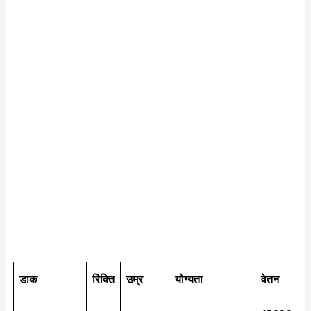
डाक
रिक्ति
उम्र
योग्यता
वेतन