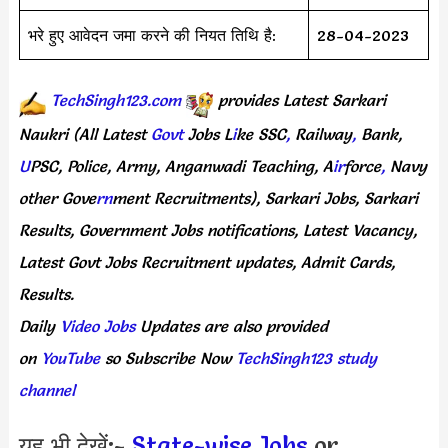
भरे हुए आवेदन जमा करने की नियत तिथि है:
28-04-2023
TechSingh123.com
provides
Latest
Sarkari
Naukri
(All
Latest
Govt
Jobs
L
i
ke
SSC
,
Railway
,
Bank,
U
PSC,
Police,
Army,
Anganwadi
Teaching,
A
ir
force
,
Navy
other
Gove
rn
ment
Recruitments),
Sarkari
Jobs,
Sarkari
Results,
Government
Jobs
notifications,
Latest
Vacancy,
Latest
Govt
Jobs
Recruitment
updates,
Admit
Cards,
Results.
Daily
Video Jobs
Updates
are
also
provided
on
YouTube
so
Subscribe
Now
TechSingh123 study
channel
यह भी देखें:-
State-wise Jobs
or