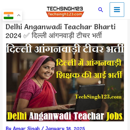
Skip
Main
Search
to
Men
content
Post
Delhi Anganwadi Teachar Bharti
navigation
2024 ✅ दिल्ली आंगनवाड़ी टीचर भर्ती
By
Amar Singh
/
January 18, 2025