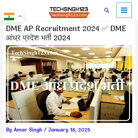
Skip
Main
Search
to
Men
content
Post
DME AP Recruitment 2024 ✅ DME
navigation
आंध्र प्रदेश भर्ती 2024
By
Amar Singh
/
January 18, 2025