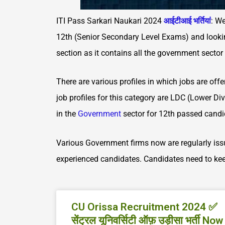
ITI Pass Sarkari Naukari 2024
आईटीआई भर्तियां
: W
12th (Senior Secondary Level Exams) and looki
section as it contains all the government secto
There are various profiles in which jobs are of
job profiles for this category are LDC (Lower D
in the
Government
sector for 12th passed candid
Various Government firms now are regularly iss
experienced candidates. Candidates need to kee
CU Orissa Recruitment 2024 ✅
सेंट्रल यूनिवर्सिटी ऑफ़ उड़ीसा भर्ती Now