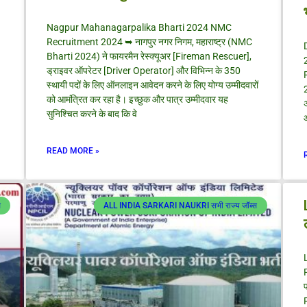
g
g
g
g
g
g
g
e
e
e
e
e
e
e
Nagpur Mahanagarpalika Bharti 2024 NMC
Recruitment 2024 ➥ नागपुर नगर निगम, महाराष्ट्र (NMC
Bharti 2024) ने फायरमैन रेस्क्यूअर [Fireman Rescuer],
ड्राइवर ऑपरेटर [Driver Operator] और विभिन्न के 350
स्थायी पदों के लिए ऑनलाइन आवेदन करने के लिए योग्य उम्मीदवारों
2
को आमंत्रित कर रहा है। इच्छुक और पात्र उम्मीदवार यह
सुनिश्चित करने के बाद कि वे
आ
READ MORE »
स
ALL INDIA SARKARI NAUKRI सभी राज्य जॉब्स
प
R