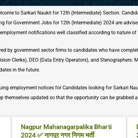
elcome to Sarkari Naukri for 12th (Intermediate) Section. Candi
ng for Government Jobs for 12th (Intermediate) 2024 are advise
r employment notifications well classified according to nature 
fered by government sector firms to candidates who have comple
ivision Clerks), DEO (Data Entry Operators), and Stenographers. 
ates in the future.
uing employment notices for Candidates looking for Sarkari Nauk
p themselves updated so that the opportunity can be grabbed as 
P
P
P
P
P
P
P
Nagpur Mahanagarpalika Bharti
a
a
a
a
a
a
a
2024 ✅ नागपुर नगर निगम भर्ती