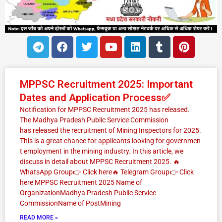
T
F
T
Y
L
T
P
e
a
w
o
i
u
i
l
c
i
u
n
m
n
e
e
t
t
k
b
t
P
P
P
P
g
b
t
u
e
l
e
MPPSC Recruitment 2025: Important
a
a
a
a
r
o
e
b
d
r
r
Dates and Application Process✅
a
o
r
e
i
e
g
g
g
g
Notification for MPPSC Recruitment 2025 has released.
m
k
n
s
The Madhya Pradesh Public Service Commission
e
e
e
e
t
has released the recruitment of Mining Inspectors for 2025.
This is a great chance for applicants looking for governmen
t employment in the mining industry. In this article, we
discuss in detail about MPPSC Recruitment 2025. 🔥
WhatsApp Group👉 Click here‎️‍🔥 Telegram Group👉 Click
here MPPSC Recruitment 2025 Name of
OrganizationMadhya Pradesh Public Service
CommissionName of PostMining
READ MORE »