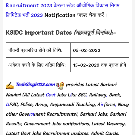
Recruitment 2023
केरला स्टेट औद्योगिक विकास निगम
लिमिटेड भर्ती 2023
Notification जरूर चेक करें।
KSIDC
Important Dates
(महत्वपूर्ण दिनांक):-
नौकरी प्रकाशित होने की तिथि:
05-02-2023
आवेदन करने के लिए अंतिम तिथि:
15-02-2023 तक प्राप्त होंगे
TechSingh123.com
provides
Latest
Sarkari
Naukri
(All
Latest
Govt
Jobs
L
i
ke
SSC
,
Railway
,
Bank,
U
PSC,
Police,
Army,
Anganwadi
Teaching,
A
ir
force
,
Navy
other
Gove
rn
ment
Recruitments),
Sarkari
Jobs,
Sarkari
Results,
Government
Jobs
notifications,
Latest
Vacancy,
Latest
Govt
Jobs
Recruitment
updates,
Admit
Cards,