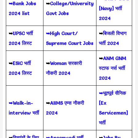
➥Bank Jobs
➥
College/University
[Navy] भर्ती
2024 list
Govt Jobs
2024
➥
UPSC भर्ती
➥High Court/
➥
बिजली विभाग
2024
लिस्ट
Supreme Court Jobs
भर्ती 2024
➥
ANM GNM
➥
ESIC भर्ती
➥
Woman सरकारी
स्टाफ नर्स भर्ती
2024 लिस्ट
नौकरी 2024
2024
➥भूतपूर्व सैनिक
➥Walk-in-
➥
AIIMS
एम्स नौकरी
[Ex
interview भर्ती
2024
Servicemen]
भर्ती
➥
दिव्यांगों के लिए
➥Anganwadi भर्ती
➥
Jobs By