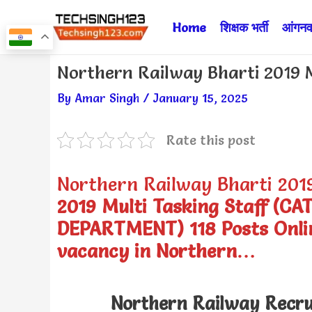
Skip
Home
शिक्षक भर्ती
आंगनवा
to
content
Post
Northern Railway Bharti 2019 M
navigation
By
Amar Singh
/
January 15, 2025
Rate this post
Northern Railway Bharti 201
2019 Multi Tasking Staff (
DEPARTMENT) 118 Posts Onlin
vacancy in Northern…
Northern Railway Recrui