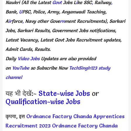
Naukri
(All
the Latest
Govt
Jobs
L
i
ke
SSC
,
Railway
,
Bank,
U
PSC,
Police,
Army,
Anganwadi
Teaching,
A
ir
force
,
Navy
other
Gove
rn
ment
Recruitments),
Sarkari
Jobs,
Sarkari
Results,
Government
Jobs
notifications,
Latest
Vacancy,
Latest
Govt
Jobs
Recruitment
updates,
Admit
Cards,
Results.
Daily
Video Jobs
Updates
are
also
provided
on
YouTube
so
Subscribe
Now
TechSingh123 study
channel
यह भी देखें:-
State-wise Jobs
or
Qualification-wise Jobs
कृपया, इस
Ordnance Factory Chanda Apprentices
Recruitment 2023
Ordnance Factory Chanda