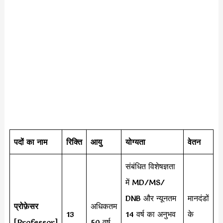
पदों का नाम
रिक्ति
आयु
योग्यता
वेतन
संबंधित विशेषज्ञता
में MD/MS/
DNB और न्यूनतम
मानदंडों
प्रोफ़ेसर
अधिकतम
13
14 वर्ष का अनुभव
के
[Professor]
50 वर्ष