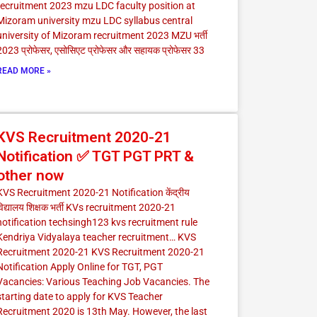
recruitment 2023 mzu LDC faculty position at
Mizoram university mzu LDC syllabus central
university of Mizoram recruitment 2023 MZU भर्ती
2023 प्रोफेसर, एसोसिएट प्रोफेसर और सहायक प्रोफेसर 33
READ MORE »
KVS Recruitment 2020-21
Notification ✅ TGT PGT PRT &
other now
KVS Recruitment 2020-21 Notification केंद्रीय
विद्यालय शिक्षक भर्ती KVs recruitment 2020-21
notification techsingh123 kvs recruitment rule
Kendriya Vidyalaya teacher recruitment… KVS
Recruitment 2020-21 KVS Recruitment 2020-21
Notification Apply Online for TGT, PGT
Vacancies: Various Teaching Job Vacancies. The
starting date to apply for KVS Teacher
Recruitment 2020 is 13th May. However, the last