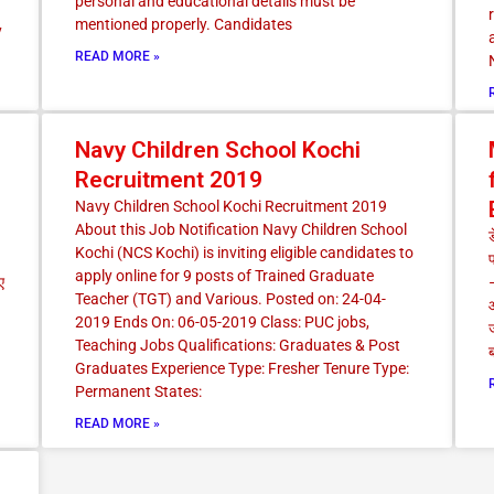
personal and educational details must be
mentioned properly. Candidates
y
READ MORE »
Navy Children School Kochi
Recruitment 2019
Navy Children School Kochi Recruitment 2019
About this Job Notification Navy Children School
Kochi (NCS Kochi) is inviting eligible candidates to
प
apply online for 9 posts of Trained Graduate
ए
–
Teacher (TGT) and Various. Posted on: 24-04-
2019 Ends On: 06-05-2019 Class: PUC jobs,
ज
Teaching Jobs Qualifications: Graduates & Post
Graduates Experience Type: Fresher Tenure Type:
Permanent States:
READ MORE »