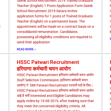
Sainik School Recruitment 2019 Trained Graduate
Teacher (English) 1 Posts Application Form Sainik
School Recruitment 2019 Satara invites
d
application forms for 1 posts of Trained Graduate
स
Teacher (English) on a permanent basis. The
!
ड
appointment will be made on a contract basis on a
consolidated remuneration. Candidates
possessing all eligibility conditions are required to
send their application
READ MORE »
HSSC Patwari Recruitment
हरियाणा कर्मचारी चयन आयोग
HSSC Patwari Recruitment हरियाणा कर्मचारी चयन आयोग
Staff Selection Commission (हरियाणा कर्मचारी चयन
आयोग) ने 588 Patwari Recruitment पटवारी पदों के लिए।
HSSC Patwari Recruitment हरियाणा कर्मचारी चयन आयोग
आई है भर्ती Interested and Eligible Candidates may
apply online by 19-08-2019, after making sure that
they meet the concerned eligibility criteria. All