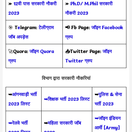
»
12वी पास सरकारी नौकरी
»
Ph.D/ M.Phil सरकारी
2023
नौकरी 2023
🎯
T
e
legram:
टेलीग्राम
📢
Fb Page:
जॉइन Facebook
जॉब अपड़ेस
ग्रुप
🚀
Quora:
जॉइन Quora
📥Twitter Page:
जॉइन
ग्रुप
Twitter ग्रुप
विभाग द्वारा सरकारी नौकरियां
➥
आंगनवाड़ी भर्ती
➥
पुलिस & सेना
➥शिक्षक भर्ती 2023 लिस्ट
2023 लिस्ट
भर्ती 2023
➥जॉइन इंडियन
➥रेलवे भर्ती
➥
महिला सरकारी जॉब
आर्मी [Army]