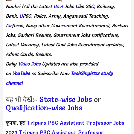
Naukri
(All
the Latest
Govt
Jobs
L
i
ke
SSC
,
Railway
,
Bank,
U
PSC,
Police,
Army,
Anganwadi
Teaching,
A
ir
force
,
Navy
other
Gove
rn
ment
Recruitments),
Sarkari
Jobs,
Sarkari
Results,
Government
Jobs
notifications,
Latest
Vacancy,
Latest
Govt
Jobs
Recruitment
updates,
Admit
Cards,
Results.
Daily
Video Jobs
Updates
are
also
provided
on
YouTube
so
Subscribe
Now
TechSingh123 study
channel
यह भी देखें:-
State-wise Jobs
or
Qualification-wise Jobs
कृपया, इस
Tripura PSC Assistant Professor Jobs
2023
Tripura PSC Assistant Professor