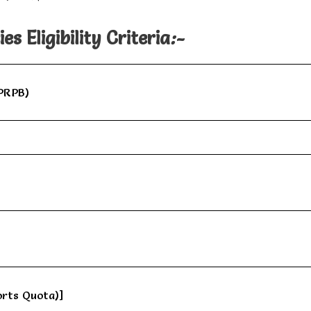
s Eligibility Criteria
:-
PRPB)
orts Quota)]