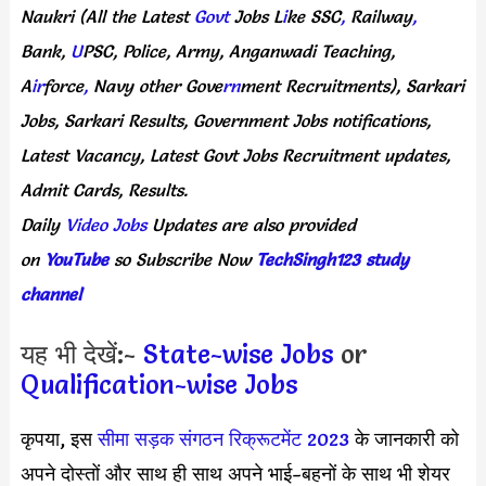
Naukri
(All
the Latest
Govt
Jobs
L
i
ke
SSC
,
Railway
,
Bank,
U
PSC,
Police,
Army,
Anganwadi
Teaching,
A
ir
force
,
Navy
other
Gove
rn
ment
Recruitments),
Sarkari
Jobs,
Sarkari
Results,
Government
Jobs
notifications,
Latest
Vacancy,
Latest
Govt
Jobs
Recruitment
updates,
Admit
Cards,
Results.
Daily
Video Jobs
Updates
are
also
provided
on
YouTube
so
Subscribe
Now
TechSingh123 study
channel
यह भी देखें:-
State-wise Jobs
or
Qualification-wise Jobs
कृपया, इस
सीमा सड़क संगठन रिक्रूटमेंट 2023
के जानकारी को
अपने दोस्तों और साथ ही साथ अपने भाई-बहनों के साथ भी शेयर