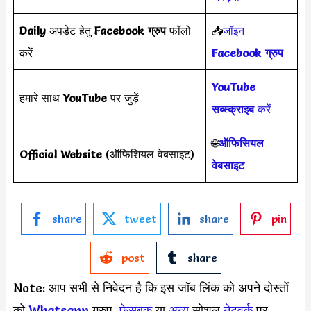
Daily
अपडेट हेतु
Facebook ग्रुप
फॉलो
📥
जॉइन
करें
Facebook ग्रुप
YouTube
हमारे साथ
YouTube
पर जुड़ें
सब्स्क्राइब
करें
🌐
ऑफिसियल
Official Website
(ऑफिशियल वेबसाइट)
वेबसाइट
share
tweet
share
pin
post
share
Note: आप सभी से निवेदन है कि इस जॉब लिंक को अपने दोस्तों
को
Whatsapp
ग्रुप,
फेसबुक
या
अन्य
सोशल
नेटवर्क
पर