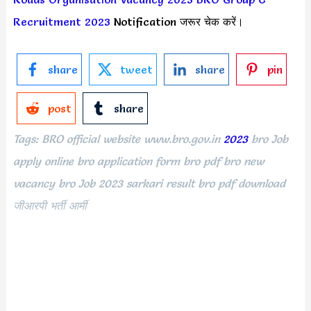
Recruitment 2023
Notification जरूर चेक करें।
share
tweet
share
pin
post
share
Tags: BRO official website www.bro.gov.in
2023
bro Job
apply online bro application form bro pdf bro new
vacancy bro Job 2023 sarkari result bro pdf download
जीआरपी भर्ती आर्मी