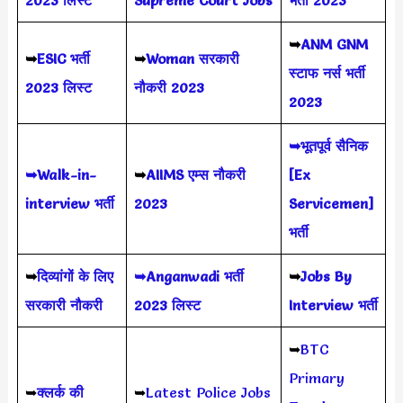
2023
लिस्ट
Supreme Court Jobs
भर्ती 2023
➥
ANM GNM
➥
ESIC भर्ती
➥
Woman सरकारी
स्टाफ नर्स भर्ती
2023 लिस्ट
नौकरी 2023
2023
➥भूतपूर्व सैनिक
➥Walk-in-
➥
AIIMS
एम्स नौकरी
[Ex
interview भर्ती
2023
Servicemen]
भर्ती
➥
दिव्यांगों के लिए
➥Anganwadi भर्ती
➥
Jobs By
सरकारी नौकरी
2023 लिस्ट
Interview भर्ती
➥
BTC
Primary
➥
क्लर्क की
➥
Latest Police Jobs