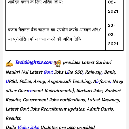
आवेदन करने के लिए अंतिम तिथि:
02-
2021
23-
पंजाब नेशनल बैंक चालान का उपयोग करके आवेदन और/
02-
या प्रोसेसिंग फीस जमा करने की अंतिम तिथि:
2021
TechSingh123.com
provides
Latest
Sarkari
Naukri
(All
Latest
Govt
Jobs
L
i
ke
SSC
,
Railway
,
Bank,
U
PSC,
Police,
Army,
Anganwadi
Teaching,
A
ir
force
,
Navy
other
Gove
rn
ment
Recruitments),
Sarkari
Jobs,
Sarkari
Results,
Government
Jobs
notifications,
Latest
Vacancy,
Latest
Govt
Jobs
Recruitment
updates,
Admit
Cards,
Results.
Daily
Video Jobs
Updates
are
also
provided