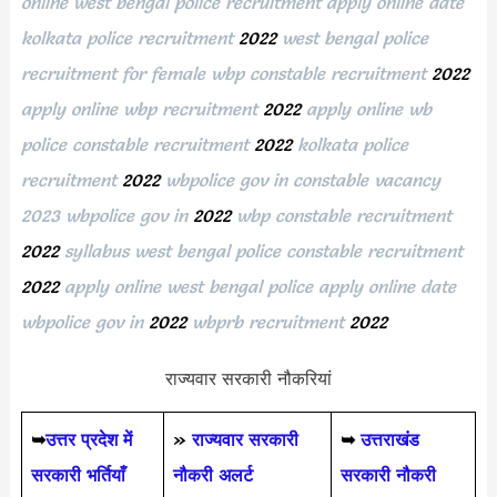
online west bengal police recruitment apply online date
kolkata police recruitment
2022
west bengal police
recruitment for female wbp constable recruitment
2022
apply online wbp recruitment
2022
apply online wb
police constable recruitment
2022
kolkata police
recruitment
2022
wbpolice gov in constable vacancy
2023 wbpolice gov in
2022
wbp constable recruitment
2022
syllabus west bengal police constable recruitment
2022
apply online
west bengal police apply online date
wbpolice gov in
2022
wbprb recruitment
2022
राज्यवार सरकारी नौकरियां
➥
उत्तर प्रदेश में
»
राज्यवार सरकारी
➥
उत्तराखंड
सरकारी भर्तियाँ
नौकरी अलर्ट
सरकारी नौकरी