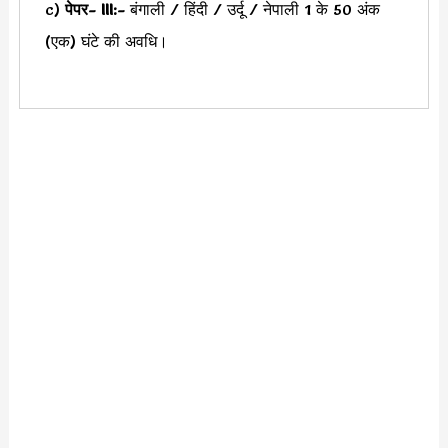
c)
पेपर- III:-
बंगाली / हिंदी / उर्दू / नेपाली 1 के 50 अंक
(एक) घंटे की अवधि।