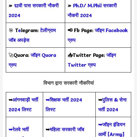
»
12वी पास सरकारी नौकरी
»
Ph.D/ M.Phil सरकारी
2024
नौकरी 2024
🎯
T
e
legram:
टेलीग्राम
📢
Fb Page:
जॉइन Facebook
जॉब अपड़ेस
ग्रुप
🚀
Quora:
जॉइन Quora
📥Twitter Page:
जॉइन
ग्रुप
Twitter ग्रुप
विभाग द्वारा सरकारी नौकरियां
➥
आंगनवाड़ी भर्ती
➥शिक्षक भर्ती 2024
➥
पुलिस & सेना
2024 लिस्ट
लिस्ट
भर्ती 2024
➥जॉइन इंडियन
➥रेलवे भर्ती
➥
महिला सरकारी जॉब
आर्मी [Army]