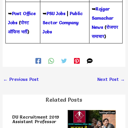
➥
Rojgar
➥
Post Office
➥
PSU Jobs
|
Public
Samachar
Jobs
(
पोस्ट
Sector Company
News
(
रोजगार
ऑफिस भर्ती
)
Jobs
समाचार
)
←
Previous Post
Next Post
→
Related Posts
DU Recruitment 2019
Assistant Professor