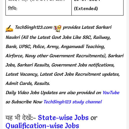
तिथि:
(Extended)
TechSingh123.com
provides
Latest Sarkari
Naukri (All the Latest Govt Jobs Like SSC, Railway,
Bank, UPSC, Police, Army, Anganwadi Teaching,
Airforce, Navy other Government Recruitments), Sarkari
Jobs, Sarkari Results, Government Jobs notifications,
Latest Vacancy, Latest Govt Jobs Recruitment updates,
Admit Cards, Results.
Daily
Video Jobs Updates
are
also
provided on
YouTube
so Subscribe Now
TechSingh123 study channel
यह भी देखें:-
State-wise Jobs
or
Qualification-wise Jobs