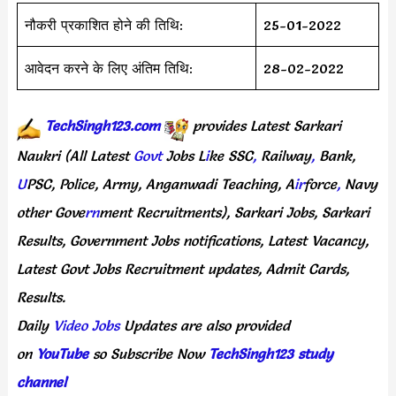
नौकरी प्रकाशित होने की तिथि:
25-01-2022
आवेदन करने के लिए अंतिम तिथि:
28-02-2022
TechSingh123.com
provides
Latest
Sarkari
Naukri
(All
Latest
Govt
Jobs
L
i
ke
SSC
,
Railway
,
Bank,
U
PSC,
Police,
Army,
Anganwadi
Teaching,
A
ir
force
,
Navy
other
Gove
rn
ment
Recruitments),
Sarkari
Jobs,
Sarkari
Results,
Government
Jobs
notifications,
Latest
Vacancy,
Latest
Govt
Jobs
Recruitment
updates,
Admit
Cards,
Results.
Daily
Video Jobs
Updates
are
also
provided
on
YouTube
so
Subscribe
Now
TechSingh123 study
channel