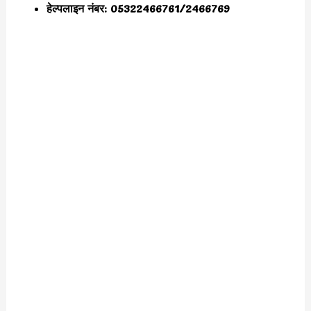
हेल्पलाइन नंबर: 05322466761/2466769