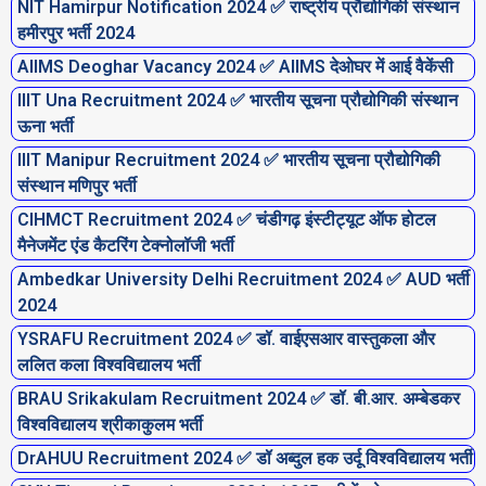
NIT Hamirpur Notification 2024 ✅ राष्ट्रीय प्रौद्योगिकी संस्थान
P
P
P
P
P
P
P
हमीरपुर भर्ती 2024
a
a
a
a
a
a
a
AIIMS Deoghar Vacancy 2024 ✅ AIIMS देओघर में आई वैकेंसी
g
g
g
g
g
g
g
IIIT Una Recruitment 2024 ✅ भारतीय सूचना प्रौद्योगिकी संस्थान
e
e
e
e
e
e
e
ऊना भर्ती
IIIT Manipur Recruitment 2024 ✅ भारतीय सूचना प्रौद्योगिकी
संस्थान मणिपुर भर्ती
CIHMCT Recruitment 2024 ✅ चंडीगढ़ इंस्टीट्यूट ऑफ होटल
मैनेजमेंट एंड कैटरिंग टेक्नोलॉजी भर्ती
Ambedkar University Delhi Recruitment 2024 ✅ AUD भर्ती
2024
YSRAFU Recruitment 2024 ✅ डॉ. वाईएसआर वास्तुकला और
ललित कला विश्वविद्यालय भर्ती
BRAU Srikakulam Recruitment 2024 ✅ डॉ. बी.आर. अम्बेडकर
विश्वविद्यालय श्रीकाकुलम भर्ती
DrAHUU Recruitment 2024 ✅ डॉ अब्दुल हक उर्दू विश्वविद्यालय भर्ती