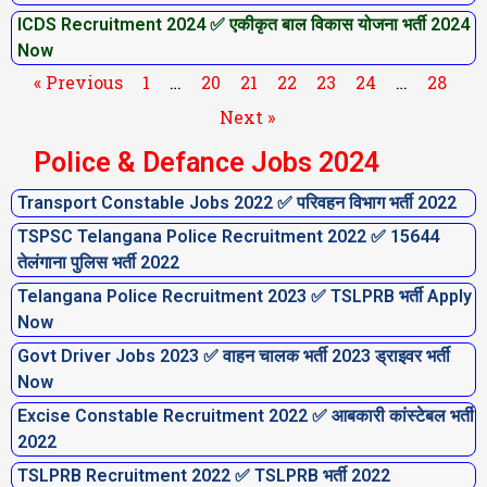
ICDS Recruitment 2024 ✅ एकीकृत बाल विकास योजना भर्ती 2024
Now
« Previous
1
…
20
21
22
23
24
…
28
Next »
Police & Defance Jobs 2024
Transport Constable Jobs 2022 ✅ परिवहन विभाग भर्ती 2022
P
P
P
P
P
P
P
TSPSC Telangana Police Recruitment 2022 ✅ 15644
a
a
a
a
a
a
a
तेलंगाना पुलिस भर्ती 2022
g
g
g
g
g
g
g
Telangana Police Recruitment 2023 ✅ TSLPRB भर्ती Apply
e
e
e
e
e
e
e
Now
Govt Driver Jobs 2023 ✅ वाहन चालक भर्ती 2023 ड्राइवर भर्ती
Now
Excise Constable Recruitment 2022 ✅ आबकारी कांस्टेबल भर्ती
2022
TSLPRB Recruitment 2022 ✅ TSLPRB भर्ती 2022