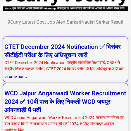
9Curry Latest Govt Job Alert SarkariNaukri SarkariResult
P
P
P
P
P
P
P
CTET December 2024 Notification ✅ दिसंबर
a
a
a
a
a
a
a
सीटीईटी परीक्षा के लिए अधिसूचना जारी
g
g
g
g
g
g
g
CTET December 2024 Notification: केंद्रीय माध्यमिक शिक्षा बोर्ड, CBSE ने
e
e
e
e
e
e
e
केंद्रीय शिक्षक पात्रता परीक्षा, CTET 2024 दिसंबर परीक्षा के लिए अधिसूचना जारी कर
READ MORE »
WCD Jaipur Anganwadi Worker Recruitment
2024 ✅ 10वीं पास के लिए निकली WCD जयपुर
आंगनवाड़ी में भर्ती
WCD Jaipur Anganwadi Worker Recruitment 2024: राजस्थान महिला एवं
बाल विकास विभाग ने राजस्थान आंगनवाड़ी भर्ती 2024 के लिए ऑनलाइन आवेदन
आमंत्रित किए