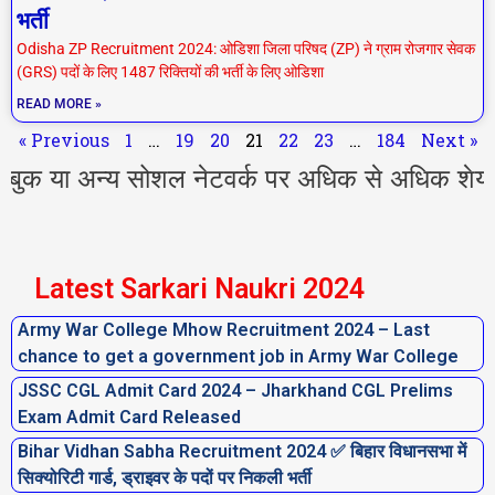
भर्ती
Odisha ZP Recruitment 2024: ओडिशा जिला परिषद (ZP) ने ग्राम रोजगार सेवक
(GRS) पदों के लिए 1487 रिक्तियों की भर्ती के लिए ओडिशा
READ MORE »
« Previous
1
…
19
20
21
22
23
…
184
Next »
 अन्य सोशल नेटवर्क पर अधिक से अधिक शेयर करें l
Latest Sarkari Naukri 2024
Army War College Mhow Recruitment 2024 – Last
P
P
P
P
P
P
P
chance to get a government job in Army War College
a
a
a
a
a
a
a
JSSC CGL Admit Card 2024 – Jharkhand CGL Prelims
g
g
g
g
g
g
g
Exam Admit Card Released
e
e
e
e
e
e
e
Bihar Vidhan Sabha Recruitment 2024 ✅ बिहार विधानसभा में
सिक्योरिटी गार्ड, ड्राइवर के पदों पर निकली भर्ती