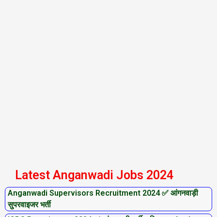
Latest Anganwadi Jobs 2024
Anganwadi Supervisors Recruitment 2024 ✅ आंगनवाड़ी
P
P
P
P
P
P
P
सुपरवाइजर भर्ती
a
a
a
a
a
a
a