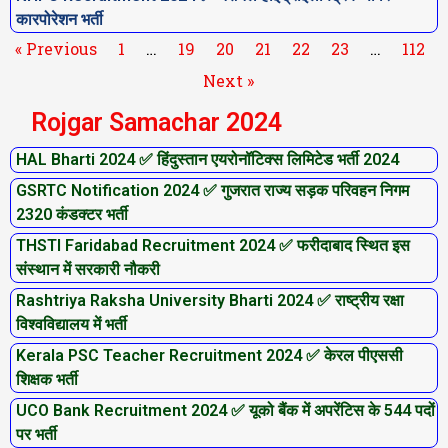
कारपोरेशन भर्ती
« Previous
1
…
19
20
21
22
23
…
112
Next »
Rojgar Samachar 2024
HAL Bharti 2024 ✅ हिंदुस्तान एयरोनॉटिक्स लिमिटेड भर्ती 2024
P
P
P
P
P
P
P
GSRTC Notification 2024 ✅ गुजरात राज्य सड़क परिवहन निगम
a
a
a
a
a
a
a
2320 कंडक्टर भर्ती
g
g
g
g
g
g
g
THSTI Faridabad Recruitment 2024 ✅ फरीदाबाद स्थित इस
e
e
e
e
e
e
e
संस्थान में सरकारी नौकरी
Rashtriya Raksha University Bharti 2024 ✅ राष्ट्रीय रक्षा
विश्वविद्यालय में भर्ती
Kerala PSC Teacher Recruitment 2024 ✅ केरल पीएससी
शिक्षक भर्ती
UCO Bank Recruitment 2024 ✅ यूको बैंक में अपरेंटिस के 544 पदों
पर भर्ती