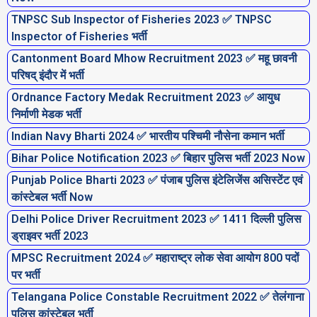
a
a
a
a
a
a
a
TNPSC Sub Inspector of Fisheries 2023 ✅ TNPSC
g
g
g
g
g
g
g
Inspector of Fisheries भर्ती
e
e
e
e
e
e
e
Cantonment Board Mhow Recruitment 2023 ✅ महू छावनी
परिषद् इंदौर में भर्ती
Ordnance Factory Medak Recruitment 2023 ✅ आयुध
निर्माणी मेडक भर्ती
Indian Navy Bharti 2024 ✅ भारतीय पश्चिमी नौसेना कमान भर्ती
Bihar Police Notification 2023 ✅ बिहार पुलिस भर्ती 2023 Now
Punjab Police Bharti 2023 ✅ पंजाब पुलिस इंटेलिजेंस असिस्टेंट एवं
कांस्टेबल भर्ती Now
Delhi Police Driver Recruitment 2023 ✅ 1411 दिल्ली पुलिस
ड्राइवर भर्ती 2023
MPSC Recruitment 2024 ✅ महाराष्ट्र लोक सेवा आयोग 800 पदों
पर भर्ती
Telangana Police Constable Recruitment 2022 ✅ तेलंगाना
पुलिस कांस्टेबल भर्ती