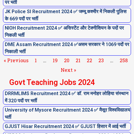
पर भर्ती
JK Police SI Recruitment 2024 ✅ जम्मू कश्मीर में निकली पुलिस
के 669 पदों पर भर्ती
NIOH Recruitment 2024 ✅ असिस्टेंट और टेक्नीशियन के पदों पर
निकली भर्ती
DME Assam Recruitment 2024 ✅असम सरकार ने 1069 पदों पर
निकाली भर्ती
« Previous
1
…
19
20
21
22
23
…
258
Next »
Govt Teaching Jobs 2024
DRRMLIMS Recruitment 2024 ✅ डॉ. राम मनोहर लोहिया संस्थान
P
P
P
P
P
P
P
में 320 पदों पर भर्ती
a
a
a
a
a
a
a
University of Mysore Recruitment 2024 ✅ मैसूर विश्वविद्यालय
g
g
g
g
g
g
g
भर्ती
e
e
e
e
e
e
e
GJUST Hisar Recruitment 2024 ✅ GJUST हिसार में आई भर्ती