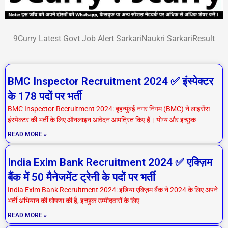
9Curry Latest Govt Job Alert SarkariNaukri SarkariResult
P
P
P
P
P
P
P
BMC Inspector Recruitment 2024 ✅ इंस्पेक्टर
a
a
a
a
a
a
a
के 178 पदों पर भर्ती
g
g
g
g
g
g
g
BMC Inspector Recruitment 2024: बृहन्मुंबई नगर निगम (BMC) ने लाइसेंस
e
e
e
e
e
e
e
इंस्पेक्टर की भर्ती के लिए ऑनलाइन आवेदन आमंत्रित किए हैं। योग्य और इच्छुक
READ MORE »
India Exim Bank Recruitment 2024 ✅ एक्ज़िम
बैंक में 50 मैनेजमेंट ट्रेनी के पदों पर भर्ती
India Exim Bank Recruitment 2024: इंडिया एक्ज़िम बैंक ने 2024 के लिए अपने
भर्ती अभियान की घोषणा की है, इच्छुक उम्मीदवारों के लिए
READ MORE »